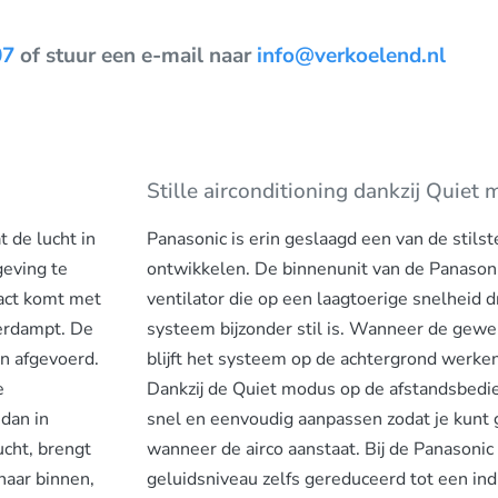
07
of stuur een e-mail naar
info@verkoelend.nl
Stille airconditioning dankzij Quiet
 de lucht in
Panasonic is erin geslaagd een van de stilst
eving te
ontwikkelen. De binnenunit van de Panasoni
tact komt met
ventilator die op een laagtoerige snelheid d
erdampt. De
systeem bijzonder stil is. Wanneer de gewe
en afgevoerd.
blijft het systeem op de achtergrond werke
e
Dankzij de Quiet modus op de afstandsbedie
dan in
snel en eenvoudig aanpassen zodat je kunt g
ucht, brengt
wanneer de airco aanstaat. Bij de Panasonic
naar binnen,
geluidsniveau zelfs gereduceerd tot een i