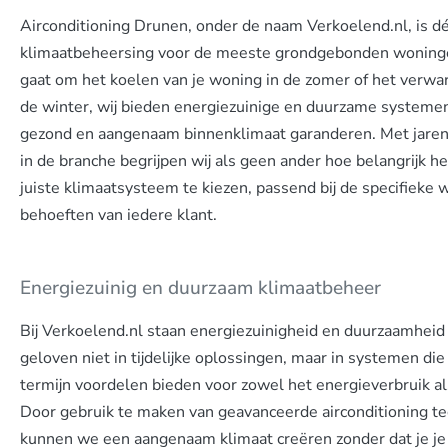
Toekomst van
Airconditioning Drunen, onder de naam Verkoelend.nl, is dé
klimaatbeheersing
klimaatbeheersing voor de meeste grondgebonden woninge
gaat om het koelen van je woning in de zomer of het verwa
Efficiënt en duurzame productie
de winter, wij bieden energiezuinige en duurzame systeme
gezond en aangenaam binnenklimaat garanderen. Met jaren
in de branche begrijpen wij als geen ander hoe belangrijk he
Neem contact op
juiste klimaatsysteem te kiezen, passend bij de specifieke
behoeften van iedere klant.
Energiezuinig en duurzaam klimaatbeheer
Bij Verkoelend.nl staan energiezuinigheid en duurzaamheid 
geloven niet in tijdelijke oplossingen, maar in systemen die
termijn voordelen bieden voor zowel het energieverbruik al
Door gebruik te maken van geavanceerde airconditioning t
kunnen we een aangenaam klimaat creëren zonder dat je je 