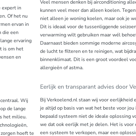
Veel mensen denken bij airconditioning alle
 expert in
kunnen veel meer dan alleen koelen. Tegen
n. Of het nu
niet alleen je woning koelen, maar ook je
rmen ervan in
Dit is ideaal voor de tussenliggende seizo
n die een
verwarming wilt gebruiken maar wél behoef
lange ervaring
Daarnaast bieden sommige moderne aircos
t is om het
de lucht te filteren en te reinigen, wat bijd
 wensen en
binnenklimaat. Dit is een groot voordeel v
allergieën of astma.
Eerlijk en transparant advies door V
Bij Verkoelend.nl staan wij voor eerlijkheid
centraal. Wij
je altijd op basis van wat het beste voor jou
 op de lange
bepaald systeem niet de ideale oplossing v
s het milieu.
we dat ook eerlijk met je delen. Het is voor
echnologieën,
een systeem te verkopen, maar een oplossin
zorgen hoeft te