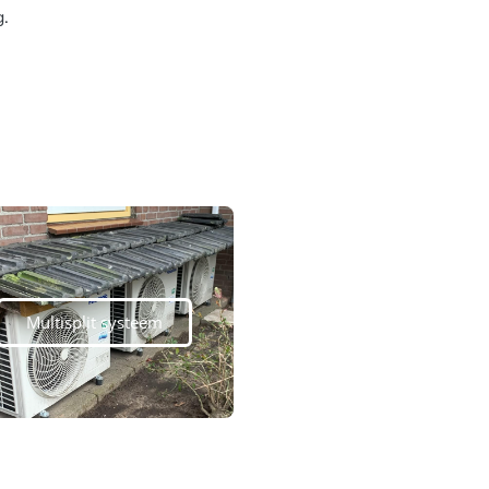
g.
Multisplit systeem