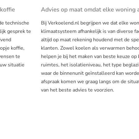
koffie
Advies op maat omdat elke woning a
 de technische
Bij Verkoelend.nl begrijpen we dat elke woni
ijk gesprek te
klimaatsysteem afhankelijk is van diverse f
ijvend
altijd op maat rekening houdend met de sp
pje koffie,
klanten. Zowel koelen als verwarmen behoo
wensen te
helpen je bij het maken van beste keuze op
uw situatie
ruimtes, het isolatieniveau, het type beglaz
waar de binnenunit geïnstalleerd kan worden
afspraak komen we graag langs om de situati
van het beste advies te voorzien.