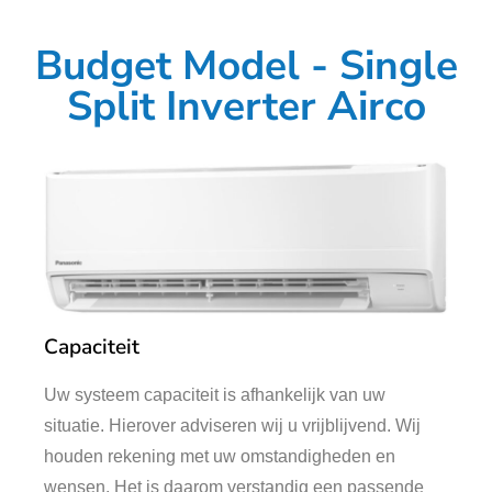
gemakkelijk te bedienen
Budget Model - Single
Met afstandsbediening en via een app
Split Inverter Airco
Bekijk onze modellen
Capaciteit
Uw systeem capaciteit is afhankelijk van uw
situatie. Hierover adviseren wij u vrijblijvend. Wij
houden rekening met uw omstandigheden en
wensen. Het is daarom verstandig een passende